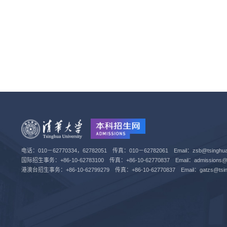
电话：010－62770334，62782051 传真：010－62782061 Email：zsb@tsinghua.
国际招生事务：+86-10-62783100 传真：+86-10-62770837 Email：admissions@tsi
港澳台招生事务：+86-10-62799279 传真：+86-10-62770837 Email：gatzs@tsing