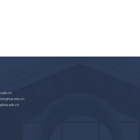
edu.cn
nghua.edu.cn
hua.edu.cn