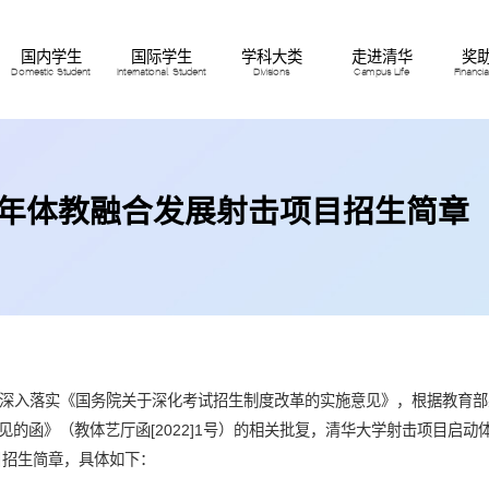
国内学生
国际学生
学科大类
走进清华
奖
Domestic Student
International Student
Divisions
Campus Life
Financi
22年体教融合发展射击项目招生简章
深入落实《国务院关于深化考试招生制度改革的实施意见》，根据教育部
的函》（教体艺厅函[2022]1号）的相关批复，清华大学射击项目启
目招生简章，具体如下：