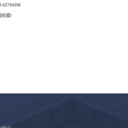
-62794396
学校纪委）
edu.cn